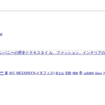
ー
冬
METAPHYS(メタフィス)
夏
AVC
北欧
富士山
掃除
ideaco
山田耕民