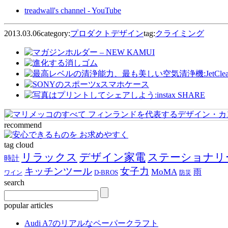
treadwall's channel - YouTube
2013.03.06
category:
プロダクトデザイン
tag:
クライミング
recommend
tag cloud
リラックス
デザイン家電
ステーショナリ
時計
キッチンツール
女子力
MoMA
雨
D-BROS
ワイン
防災
search
popular articles
Audi A7のリアルなペーパークラフト