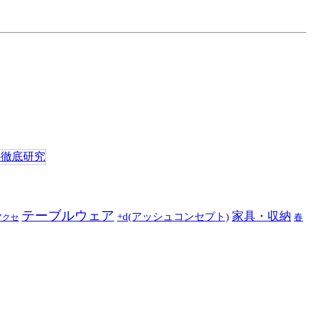
テーブルウェア
家具・収納
+d(アッシュコンセプト)
春
アクセ