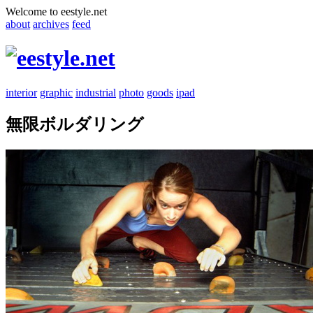
Welcome to eestyle.net
about
archives
feed
interior
graphic
industrial
photo
goods
ipad
無限ボルダリング