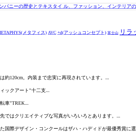
リラ
+d(アッシュコンセプト)
METAPHYS(メタフィス)
AVC
富士山
は約120cm。内装まで忠実に再現されています。...
ックアート"十二支...
TREK...
ではクリエイティブな写真がいろいろとあります。...
た国際デザイン・コンクールはザハ・ハディドが最優秀賞に選ば