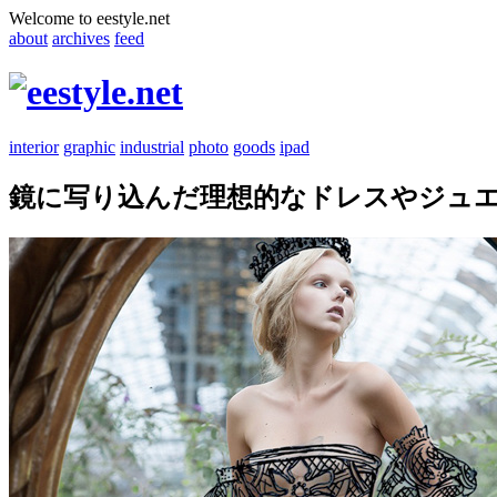
Welcome to eestyle.net
about
archives
feed
interior
graphic
industrial
photo
goods
ipad
鏡に写り込んだ理想的なドレスやジュ