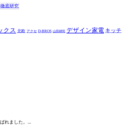
ックス
デザイン家電
キッチ
北欧
D-BROS
アクセ
山田耕民
れました。...