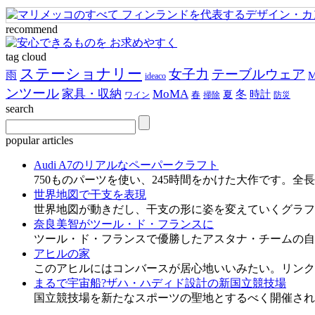
recommend
tag cloud
ステーショナリー
女子力
テーブルウェア
雨
ideaco
ンツール
家具・収納
MoMA
冬
時計
春
夏
ワイン
掃除
防災
search
popular articles
Audi A7のリアルなペーパークラフト
750ものパーツを使い、245時間をかけた大作です。全長
世界地図で干支を表現
世界地図が動きだし、干支の形に姿を変えていくグラフィ
奈良美智がツール・ド・フランスに
ツール・ド・フランスで優勝したアスタナ・チームの自転車"
アヒルの家
このアヒルにはコンバースが居心地いいみたい。リンク先
まるで宇宙船?ザハ・ハディド設計の新国立競技場
国立競技場を新たなスポーツの聖地とするべく開催され