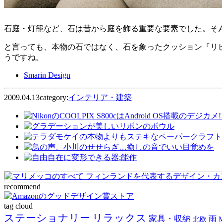
石庭・灯籠など、石は昔から庭を飾る重要な要素でした。そ
と言っても、本物の石ではなく、石を象ったクッション『リビ
うですね。
Smarin Design
2009.04.13
category:
インテリア・建築
recommend
tag cloud
ステーショナリー
リラックス
家具・収納
雨
北欧