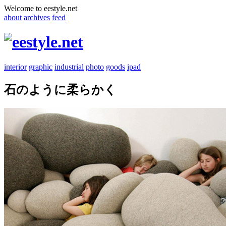
Welcome to eestyle.net
about
archives
feed
interior
graphic
industrial
photo
goods
ipad
石のように柔らかく