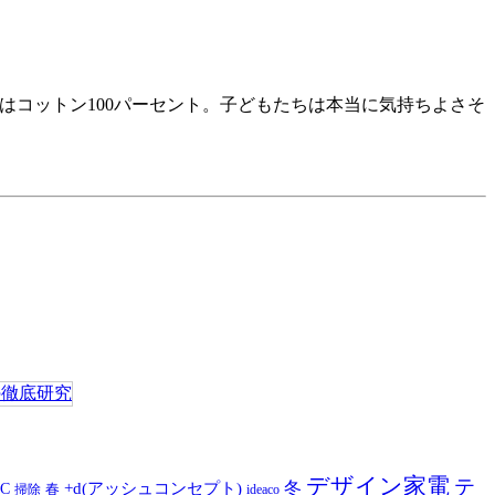
はコットン100パーセント。子どもたちは本当に気持ちよさそ
デザイン家電
テ
冬
+d(アッシュコンセプト)
C
春
掃除
ideaco