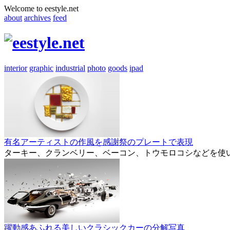
Welcome to eestyle.net
about
archives
feed
interior
graphic
industrial
photo
goods
ipad
有名アーティストの作風を感謝祭のプレートで表現
ターキー、クランベリー、ベーコン、トウモロコシなどを使
躍動感あふれる美しいクラシックカーの分解写真