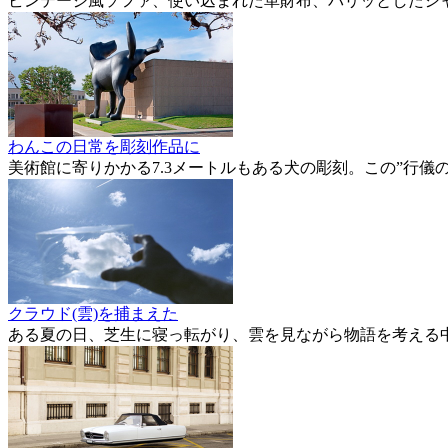
ビンテージ風ソファ、使い込まれた革財布、パリッとしたシ
わんこの日常を彫刻作品に
美術館に寄りかかる7.3メートルもある犬の彫刻。この”行
クラウド(雲)を捕まえた
ある夏の日、芝生に寝っ転がり、雲を見ながら物語を考える