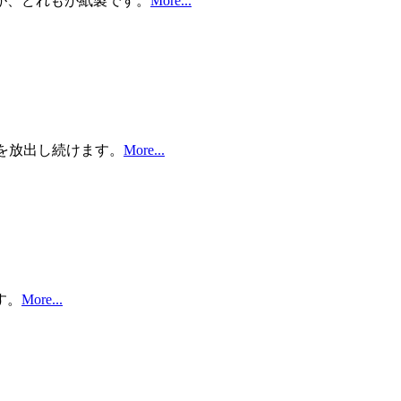
が、どれもが紙製です。
More...
キを放出し続けます。
More...
す。
More...